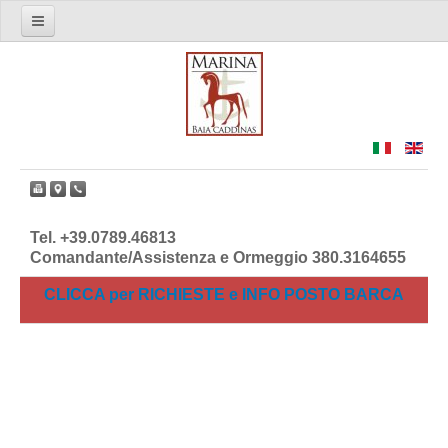
Il Marina di Baia Caddinas
Info e Richieste
I Servizi
Dove Siamo
Facebook
Tel. +39.0789.46813
Comandante/Assistenza e Ormeggio 380.3164655
CLICCA per RICHIESTE e INFO POSTO BARCA