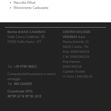
Raccolta Rifiuti
Rifornimento Carburante
Marina di BAIA CADDINAS
CENTRO VACANZE
Viale Conca Caddinas, 65
VERONZA S.a.s
07020 Golfo Aranci -OT-
Piazza Dolomiti, 15
38033 Carano -TN-
P.iva: 00865360226
C.fis: 00865360226
Reg Imprese:
Tel.
+39 0789 46813
00865360226
Capitale Sociale
Comandante/Assistenza e servizi
I.V. Euro 1.548.000,00
ormeggio
Tel.
380-3164655
Coordinate GPS:
40°59',67 N 09°36',24 E